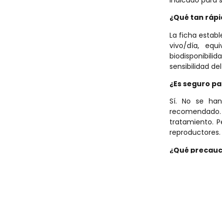
¿
Qu
é
tan rá
pi
La ficha estab
vivo/día, eq
biodisponibil
sensibilidad de
¿Es seguro pa
Sí. No se ha
recomendado.
tratamiento. P
reproductores.
¿
Qu
é
precauc
La preparació
realizarse bajo