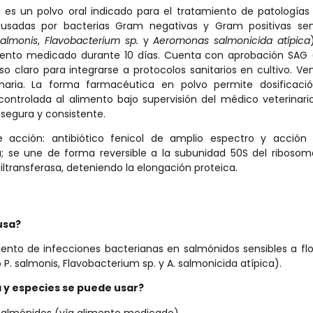
% es un polvo oral indicado para el tratamiento de patologías
usadas por bacterias Gram negativas y Gram positivas sens
 salmonis
,
Flavobacterium sp.
y
Aeromonas salmonicida atípica
ento medicado durante 10 días. Cuenta con aprobación SAG (R
 claro para integrarse a protocolos sanitarios en cultivo. Ve
naria. La forma farmacéutica en polvo permite dosificaci
controlada al alimento bajo supervisión del médico veterinari
 segura y consistente.
acción: antibiótico fenicol de amplio espectro y acción
a; se une de forma reversible a la subunidad 50S del riboso
diltransferasa, deteniendo la elongación proteica.
usa?
iento de infecciones bacterianas en salmónidos sensibles a fl
 P. salmonis, Flavobacterium sp. y A. salmonicida atípica).
 y especies se puede usar?
salmónidos (vía alimento medicado).