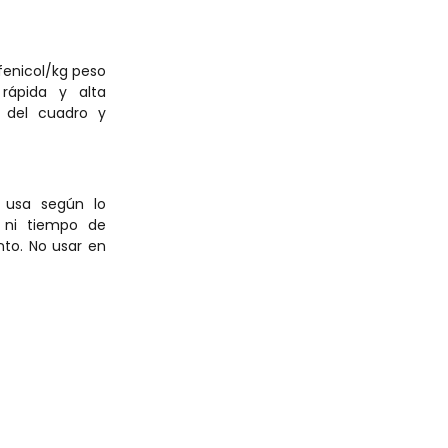
fenicol/kg peso
rápida y alta
n del cuadro y
 usa según lo
 ni tiempo de
nto. No usar en
entación deben
ecisa.