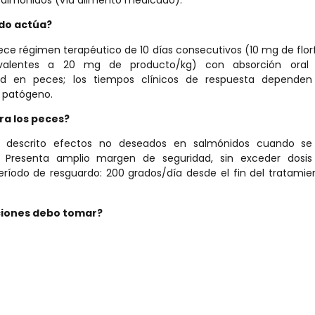
do act
ú
a?
lece régimen terapéutico de 10 días consecutivos (10 mg de flor
uivalentes a 20 mg de producto/kg) con absorción oral 
idad en peces; los tiempos clínicos de respuesta depende
l patógeno.
ra los peces?
n descrito efectos no deseados en salmónidos cuando se
 Presenta amplio margen de seguridad, sin exceder dosis
eríodo de resguardo: 200 grados/día desde el fin del tratamie
iones debo tomar?
n del alimento medicado y el cálculo de biomasa/tasa de alim
 supervisión del médico veterinario para asegurar dosificación pr