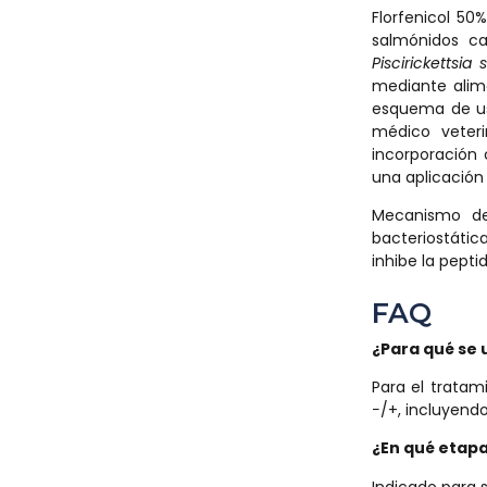
Florfenicol 50
salmónidos ca
Piscirickettsia
mediante alim
esquema de uso
médico veteri
incorporación 
una aplicación
Mecanismo de 
bacteriostátic
inhibe la pepti
FAQ
¿Para qu
é
se 
Para el tratam
−/+, incluyendo
¿En qu
é
etapa
Indicado para 