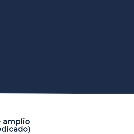
e amplio
edicado)