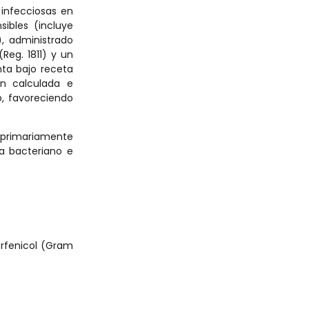
 infecciosas en
ibles (incluye
), administrado
eg. 1811) y un
nta bajo receta
ón calculada e
o, favoreciendo
 primariamente
ma bacteriano e
orfenicol (Gram