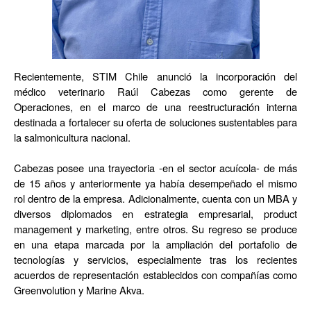
Recientemente, STIM Chile anunci
ó
la incorporación del
m
é
dico veterinario Ra
ú
l Cabezas como gerente de
Operaciones, en el marco de una reestructuración interna
destinada a fortalecer su oferta de soluciones sustentables para
la salmonicultura nacional.
Cabezas posee una trayectoria -en el sector acu
í
cola- de más
de 15 años y anteriormente ya hab
í
a desempe
ñado el mismo
rol dentro de la empresa. Adicionalmente, cuenta con un MBA y
diversos diplomados en estrategia empresarial, product
management y marketing, entre otros. Su regreso se produce
en una etapa marcada por la ampliació
n del portafolio de
tecnolog
í
as y servicios, especialmente tras los recientes
acuerdos de representación establecidos con compañías como
Greenvolution y Marine Akva.