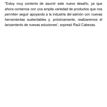
Estoy muy contento de asumir este nuevo desaf
í
o, ya que
“
ahora contamos con una amplia variedad de productos que nos
permiten seguir apoyando a la industria del salmón con nuevas
herramientas sustentables y, próximamente, realizaremos el
lanzamiento de nuevas soluciones
”
, expres
ó Raú
l Cabezas.
Junto con este anuncio, la empresa inform
ó
que Luciano Rivera
dej
ó
la Gerencia Comercial para asumir como gerente de
Desarrollo, posición desde la cual tendr
á
la misión de generar
nuevas oportunidades de negocio y ampliar la presencia de
STIM Chile en otros segmentos de la acuicultura.
El gerente general de la compañía, Eduardo Aguilera, señ
aló
que estas modificaciones responden a una estrategia enfocada
en consolidar el crecimiento de la organización y reforzar el
soporte hacia sus clientes.
La reincorporació
n de Ra
ú
l a la
“
Gerencia de Operaciones nos permitir
á
responder a los
requerimientos de nuestros clientes de forma a
ún má
s efectiva,
mientras que Luciano tendr
á
como desaf
í
o impulsar la apertura
hacia nuevos mercados acu
í
colas, considerando que toda la