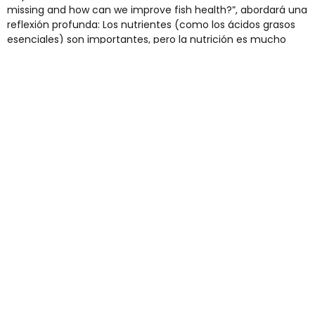
missing and how can we improve fish health?”, abordará una
reflexión profunda: Los nutrientes (como los ácidos grasos
esenciales) son importantes, pero la nutrición es mucho
más que eso. Comprender la dieta completa, las
necesidades fisiológicas y los momentos críticos de
crecimiento es clave para lograr peces más sanos y
sistemas productivos sostenibles.
“Contar con la Dra. Trushenski en nuestro país es un hito
para la industria. Su mirada combina ciencia aplicada y
comprensión del negocio acuícola. En STIM creemos que
traer conocimiento de clase mundial y ponerlo al servicio de
la realidad chilena es la mejor forma de seguir fortaleciendo
la acuicultura local”, destacó Eduardo Hofmann, Gerente
General de STIM Chile.
Hofmann destacó que “la presencia de Jesse reafirma
nuestra convicción de que la innovación solo tiene sentido si
se traduce en soluciones concretas que mejoren la salud de
los peces y la eficiencia de nuestros clientes”, dijo.
Durante el encuentro, STIM también presentará los avances